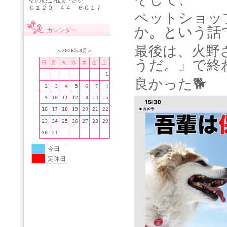
その他ご相談下さい
０１２０－４４－６０１７
ペットショッ
か。という話
カレンダー
最後は、火野
＜
2026年8月
＞
うだ。」で終
日
月
火
水
木
金
土
1
良かった
🐕
2
3
4
5
6
7
8
9
10
11
12
13
14
15
16
17
18
19
20
21
22
23
24
25
26
27
28
29
30
31
今日
定休日