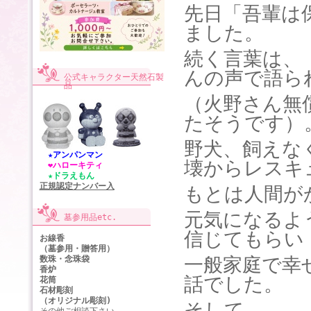
先日「吾輩は
ました。
続く言葉は、
んの声で語ら
公式キャラクター天然石製
品
（火野さん無
たそうです）
野犬、飼えな
★アンパンマン
壊からレスキ
❤ハローキティ
★ドラえもん
正規認定ナンバー入
もとは人間が
元気になるよ
墓参用品etc.
信じてもらい
お線香
（墓参用・贈答用）
一般家庭で幸
数珠・念珠袋
香炉
話でした。
花筒
石材彫刻
（オリジナル彫刻)
そして、