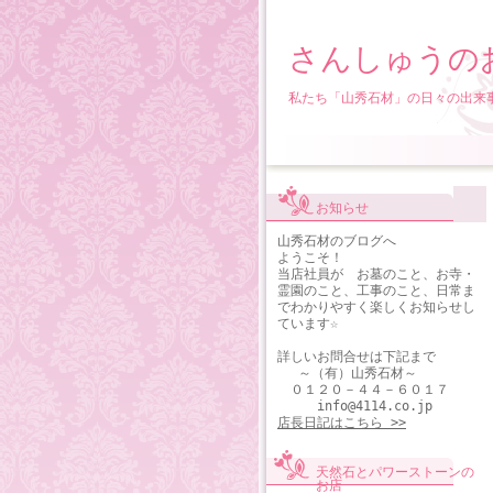
さんしゅうの
私たち「山秀石材」の日々の出来
お知らせ
山秀石材のブログへ
ようこそ！
当店社員が お墓のこと、お寺・
霊園のこと、工事のこと、日常ま
でわかりやすく楽しくお知らせし
ています☆
詳しいお問合せは下記まで
～（有）山秀石材～
０１２０－４４－６０１７
info@4114.co.jp
店長日記はこちら >>
天然石とパワーストーンの
お店