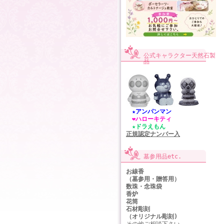
公式キャラクター天然石製
品
★アンパンマン
❤ハローキティ
★ドラえもん
正規認定ナンバー入
墓参用品etc.
お線香
（墓参用・贈答用）
数珠・念珠袋
香炉
花筒
石材彫刻
（オリジナル彫刻)