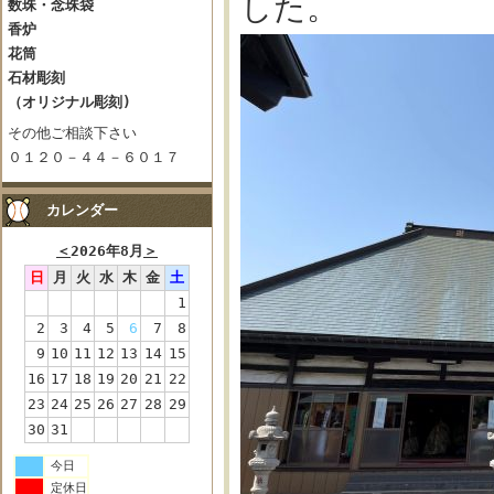
した。
数珠・念珠袋
香炉
花筒
石材彫刻
（オリジナル彫刻)
その他ご相談下さい
０１２０－４４－６０１７
カレンダー
＜
2026年8月
＞
日
月
火
水
木
金
土
1
2
3
4
5
6
7
8
9
10
11
12
13
14
15
16
17
18
19
20
21
22
23
24
25
26
27
28
29
30
31
今日
定休日