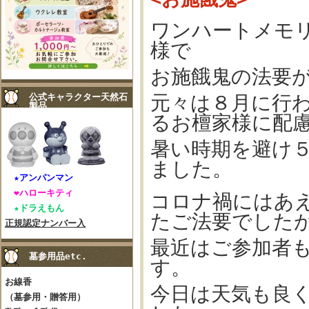
ワンハートメモ
様で
お施餓鬼の法要
公式キャラクター天然石
元々は８月に行
製品
るお檀家様に配
暑い時期を避け
ました。
★アンパンマン
❤ハローキティ
コロナ禍にはあ
★ドラえもん
たご法要でした
正規認定ナンバー入
最近はご参加者
墓参用品etc.
す。
お線香
今日は天気も良
（墓参用・贈答用）