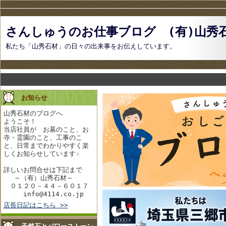
さんしゅうのお仕事ブログ (有)山
私たち「山秀石材」の日々の出来事をお伝えしています。
お知らせ
山秀石材のブログへ
ようこそ！
当店社員が お墓のこと、お
寺・霊園のこと、工事のこ
と、日常までわかりやすく楽
しくお知らせしています☆
詳しいお問合せは下記まで
～（有）山秀石材～
０１２０－４４－６０１７
info@4114.co.jp
店長日記はこちら >>