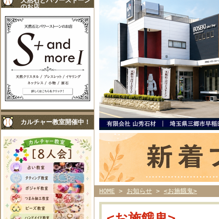
天然石とパワーストーン
のお店
カルチャー教室開催中！
HOME
>
お知らせ
>
<お施餓鬼>
<お施餓鬼>