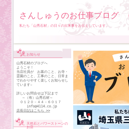
さんしゅうのお仕事ブログ 
私たち「山秀石材」の日々の出来事をお伝えしています。
お知らせ
山秀石材のブログへ
ようこそ！
当店社員が お墓のこと、お寺・
霊園のこと、工事のこと、日常ま
でわかりやすく楽しくお知らせし
ています☆
詳しいお問合せは下記まで
～（有）山秀石材～
０１２０－４４－６０１７
info@4114.co.jp
店長日記はこちら >>
天然石とパワーストーンの
お店