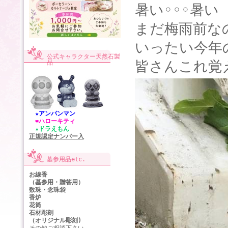
暑い
◦◦◦
暑
まだ梅雨前な
いったい今年
公式キャラクター天然石製
皆さんこれ覚
品
★アンパンマン
❤ハローキティ
★ドラえもん
正規認定ナンバー入
墓参用品etc.
お線香
（墓参用・贈答用）
数珠・念珠袋
香炉
花筒
石材彫刻
（オリジナル彫刻)