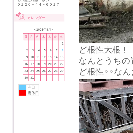
その他ご相談下さい
０１２０－４４－６０１７
カレンダー
＜
2026年8月
＞
日
月
火
水
木
金
土
1
ど根性大根
2
3
4
5
6
7
8
9
10
11
12
13
14
15
なんとうちの
16
17
18
19
20
21
22
ど根性
◦◦
な
23
24
25
26
27
28
29
30
31
今日
定休日