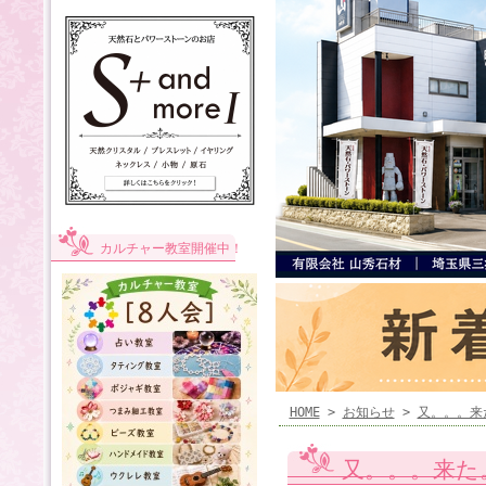
カルチャー教室開催中！
HOME
>
お知らせ
>
又。。。来
又。。。来た