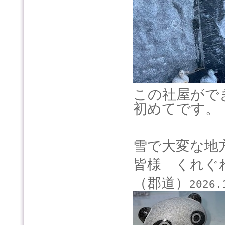
この社屋がで
初めてです。
雪で大変な地
皆様 くれぐ
（郡道）
2026