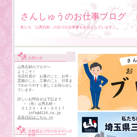
さんしゅうのお仕事ブログ 
私たち「山秀石材」の日々の出来事をお伝えしています。
お知らせ
山秀石材のブログへ
ようこそ！
当店社員が お墓のこと、お寺・
霊園のこと、工事のこと、日常ま
でわかりやすく楽しくお知らせし
ています☆
詳しいお問合せは下記まで
～（有）山秀石材～
０１２０－４４－６０１７
info@4114.co.jp
店長日記はこちら >>
天然石とパワーストーンの
お店