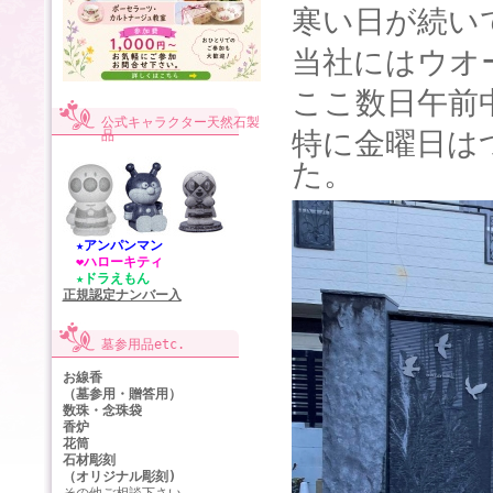
寒い日が続い
当社にはウオ
ここ数日午前
公式キャラクター天然石製
特に金曜日は
品
た。
★アンパンマン
❤ハローキティ
★ドラえもん
正規認定ナンバー入
墓参用品etc.
お線香
（墓参用・贈答用）
数珠・念珠袋
香炉
花筒
石材彫刻
（オリジナル彫刻)